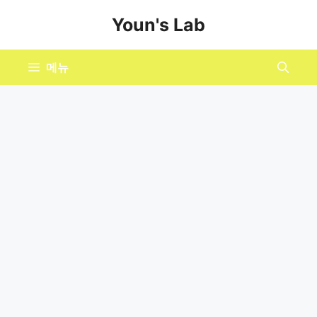
컨
Youn's Lab
텐
츠
로
메뉴
건
너
뛰
기