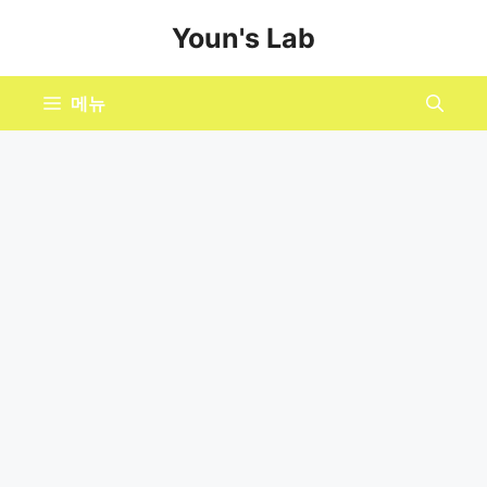
컨
Youn's Lab
텐
츠
로
메뉴
건
너
뛰
기