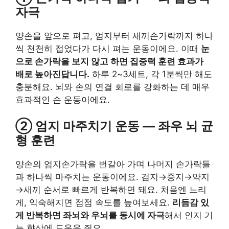
자극
양손을 앞으로 펴고, 엄지부터 새끼손가락까지 하나
씩 천천히 접었다가 다시 펴는 운동이에요. 이때
눈
으로 손가락을 보지 않고 하면 집중력 훈련 효과가
배로 높아진답니다.
하루 2~3세트, 각 1분씩만 해도
충분해요. 뇌와 손의 연결 회로를 강화하는 데 매우
효과적인 손 운동이에요.
② 엄지 마주치기 운동 — 좌우 뇌 균
형 훈련
양손의 엄지손가락을 번갈아 가며 나머지 손가락들
과 하나씩 마주치는 운동이에요. 검지→중지→약지
→새끼 순서로 빠르게 반복하면 돼요. 처음엔 느리
게, 익숙해지면 점점 속도를 높여보세요.
리듬감 있
게 반복하면 좌뇌와 우뇌를 동시에 자극
해서 인지 기
능 향상에 도움을 줘요.