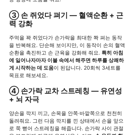
③ 손 쥐었다 펴기 — 혈액순환 + 근
력 강화
주먹을 꽉 쥐었다가 손가락을 최대한 쫙 펴는 동작
을 반복해요. 단순해 보이지만, 이 동작이 손의 혈액
순환을 촉진하고 손 근육을 강화해 줘요.
특히 아침
에 일어나자마자 이불 속에서 해주면 하루를 상쾌하
게 시작하는 데 도움
이 된답니다. 20회씩 3세트를
목표로 해보세요.
④ 손가락 교차 스트레칭 — 유연성
+ 뇌 자극
양손을 깍지 끼고, 손목을 안쪽·바깥쪽으로 천천히
돌려줘요. 그런 다음 깍지를 낀 상태에서 손을 앞으
로 쭉 뻗어 스트레칭을 해줍니다. 손가락 사이 관절