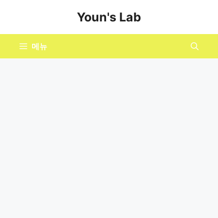
컨
Youn's Lab
텐
츠
로
메뉴
건
너
뛰
기