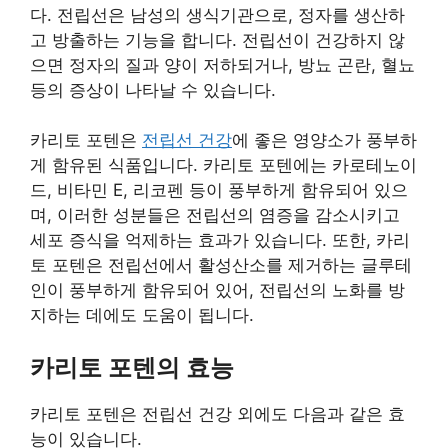
다. 전립선은 남성의 생식기관으로, 정자를 생산하
고 방출하는 기능을 합니다. 전립선이 건강하지 않
으면 정자의 질과 양이 저하되거나, 방뇨 곤란, 혈뇨
등의 증상이 나타날 수 있습니다.
카리토 포텐은
전립선 건강
에 좋은 영양소가 풍부하
게 함유된 식품입니다. 카리토 포텐에는 카로테노이
드, 비타민 E, 리코펜 등이 풍부하게 함유되어 있으
며, 이러한 성분들은 전립선의 염증을 감소시키고
세포 증식을 억제하는 효과가 있습니다. 또한, 카리
토 포텐은 전립선에서 활성산소를 제거하는 글루테
인이 풍부하게 함유되어 있어, 전립선의 노화를 방
지하는 데에도 도움이 됩니다.
카리토 포텐의 효능
카리토 포텐은 전립선 건강 외에도 다음과 같은 효
능이 있습니다.