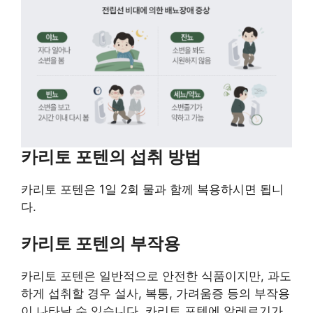
카리토 포텐의 섭취 방법
카리토 포텐은 1일 2회 물과 함께 복용하시면 됩니
다.
카리토 포텐의 부작용
카리토 포텐은 일반적으로 안전한 식품이지만, 과도
하게 섭취할 경우 설사, 복통, 가려움증 등의 부작용
이 나타날 수 있습니다. 카리토 포텐에 알레르기가