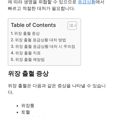
에 따라 생명을 위협할 수 있으므로
응급상황
에서
빠르고 적절한 대처가 필요합니다.
Table of Contents
위장 출혈 증상
위장 출혈 응급상황 대처 방법
위장 출혈 응급상황 대처 시 주의점
위장 출혈 치료
위장 출혈 예방법
위장 출혈 증상
위장 출혈은 다음과 같은 증상을 나타낼 수 있습니
다.
위장통
토혈