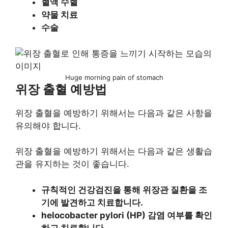
혈액 수혈
약물 치료
수술
Huge morning pain of stomach
위장 출혈 예방법
위장 출혈을 예방하기 위해서는 다음과 같은 사항을
유의해야 합니다.
위장 출혈을 예방하기 위해서는 다음과 같은 생활습
관을 유지하는 것이 좋습니다.
규칙적인 건강검진을 통해 위장관 질환을 조
기에 발견하고 치료합니다.
helocobacter pylori (HP) 감염 여부를 확인
하고 치료합니다.