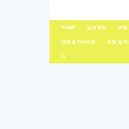
컨
텐
츠
로
HOME
남성 건강
여성
건
너
영양 및 다이어트
운동 및 
뛰
기