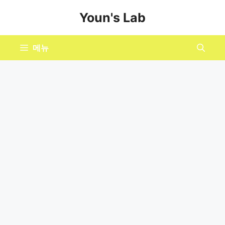
컨
Youn's Lab
텐
츠
로
메뉴
건
너
뛰
기