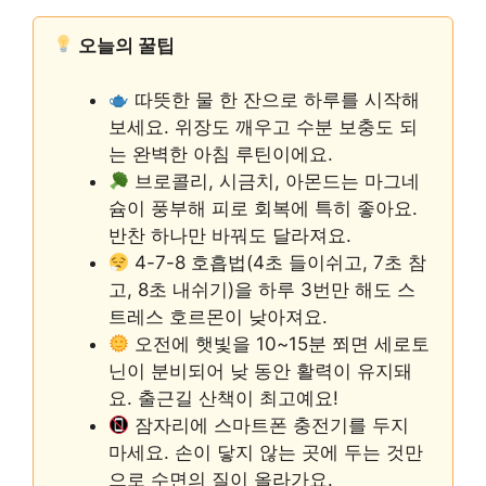
오늘의 꿀팁
따뜻한 물 한 잔으로 하루를 시작해
보세요. 위장도 깨우고 수분 보충도 되
는 완벽한 아침 루틴이에요.
브로콜리, 시금치, 아몬드는 마그네
슘이 풍부해 피로 회복에 특히 좋아요.
반찬 하나만 바꿔도 달라져요.
4-7-8 호흡법(4초 들이쉬고, 7초 참
고, 8초 내쉬기)을 하루 3번만 해도 스
트레스 호르몬이 낮아져요.
오전에 햇빛을 10~15분 쬐면 세로토
닌이 분비되어 낮 동안 활력이 유지돼
요. 출근길 산책이 최고예요!
잠자리에 스마트폰 충전기를 두지
마세요. 손이 닿지 않는 곳에 두는 것만
으로 수면의 질이 올라가요.