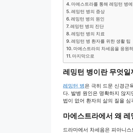
마에스트라를 통해 레밍턴 병에
레밍턴 병의 증상
레밍턴 병의 원인
레밍턴 병의 진단
레밍턴 병의 치료
레밍턴 병 환자를 위한 생활 팁
마에스트라의 차세음을 응원
마지막으로
레밍턴 병이란 무엇일
레밍턴 병
은 극히 드문 신경근육
다. 발병 원인은 명확하지 않
법이 없어 환자의 삶의 질을 
마에스트라에서 왜 레
드라마에서 차세음은 피아니스트