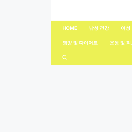
컨
텐
츠
로
HOME
남성 건강
여성
건
너
영양 및 다이어트
운동 및 
뛰
기