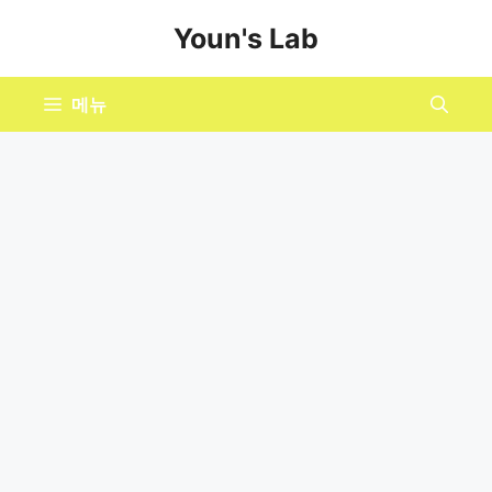
컨
Youn's Lab
텐
츠
로
메뉴
건
너
뛰
기